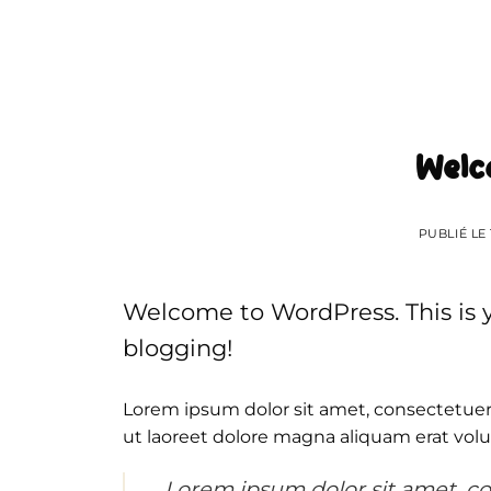
Passer
au
contenu
Welc
PUBLIÉ LE
Welcome to WordPress. This is you
blogging!
Lorem ipsum dolor sit amet, consectetue
ut laoreet dolore magna aliquam erat volu
Lorem ipsum dolor sit amet, c