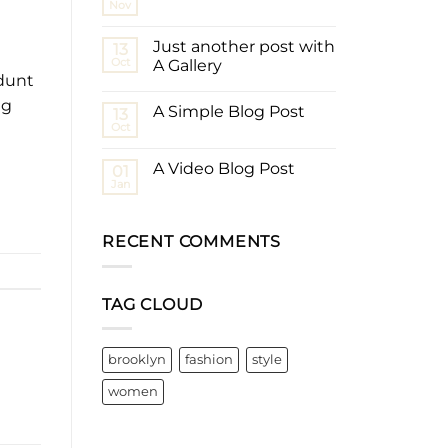
Nov
Just another post with
13
Oct
A Gallery
idunt
ng
A Simple Blog Post
13
Oct
A Video Blog Post
01
Jan
RECENT COMMENTS
TAG CLOUD
brooklyn
fashion
style
women