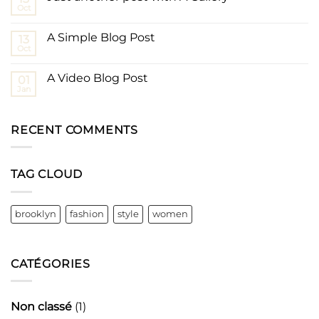
Oct
A Simple Blog Post
13
Oct
A Video Blog Post
01
Jan
RECENT COMMENTS
TAG CLOUD
brooklyn
fashion
style
women
CATÉGORIES
Non classé
(1)