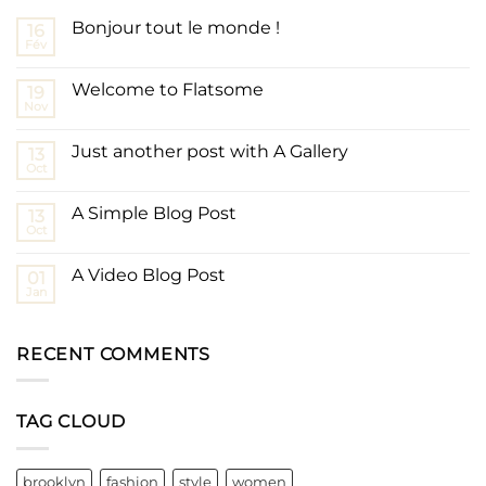
Bonjour tout le monde !
16
Fév
Welcome to Flatsome
19
Nov
Just another post with A Gallery
13
Oct
A Simple Blog Post
13
Oct
A Video Blog Post
01
Jan
RECENT COMMENTS
TAG CLOUD
brooklyn
fashion
style
women