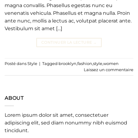
magna convallis. Phasellus egestas nunc eu
venenatis vehicula. Phasellus et magna nulla. Proin
ante nunc, mollis a lectus ac, volutpat placerat ante.
Vestibulum sit amet […]
CONTINUER LA LECTURE
→
Posté dans
Style
|
Tagged
brooklyn
,
fashion
,
style
,
women
Laissez un commentaire
ABOUT
Lorem ipsum dolor sit amet, consectetuer
adipiscing elit, sed diam nonummy nibh euismod
tincidunt.