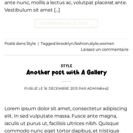
ante nunc, mollis a lectus ac, volutpat placerat ante.
Vestibulum sit amet […]
CONTINUER LA LECTURE
→
Posté dans
Style
|
Tagged
brooklyn
,
fashion
,
style
,
women
Laissez un commentaire
STYLE
Another post with A Gallery
PUBLIÉ LE
16 DÉCEMBRE 2013
PAR
ADMIN8442
Lorem ipsum dolor sit amet, consectetur adipiscing
elit. In sed vulputate massa. Fusce ante magna,
iaculis ut purus ut, facilisis ultrices nibh. Quisque
commodo nunc eget tortor dapibus, et tristique