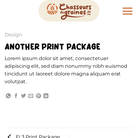
Passer
au
contenu
Design
ANOTHER PRINT PACKAGE
Lorem ipsum dolor sit amet, consectetuer
adipiscing elit, sed diam nonummy nibh euismod
tincidunt ut laoreet dolore magna aliquam erat
volutpat.
FL3 Print Package